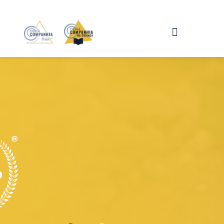
Ir
para
Quem Somos
o
conteúdo