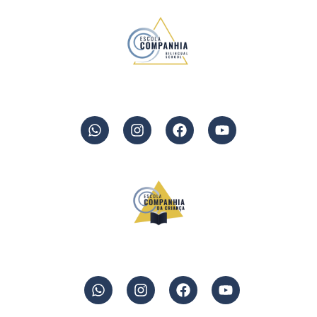
W
I
F
Y
h
n
a
o
a
s
c
u
t
t
e
t
s
a
b
u
a
g
o
b
p
r
o
e
p
a
k
m
W
I
F
Y
h
n
a
o
a
s
c
u
t
t
e
t