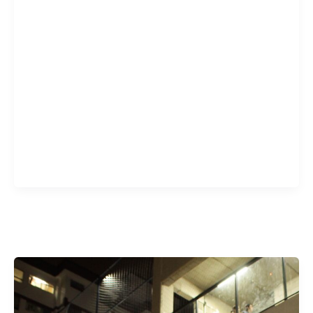
ateliês
que as