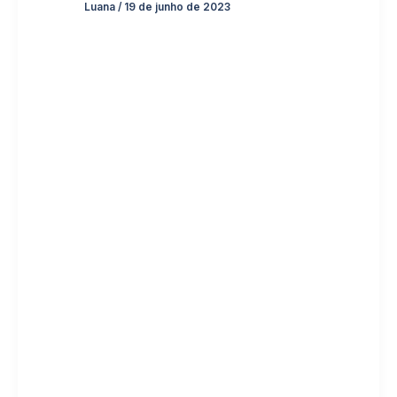
Luana
/
19 de junho de 2023
Para
comemor
ar os 10
anos da
Escola